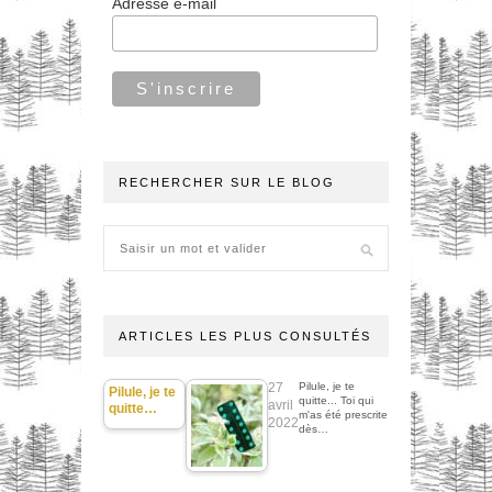
Adresse e-mail
RECHERCHER SUR LE BLOG
ARTICLES LES PLUS CONSULTÉS
27
Pilule, je te
Pilule, je te
quitte... Toi qui
avril
quitte…
m'as été prescrite
2022
dès…