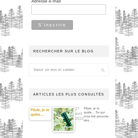
Adresse e-mail
RECHERCHER SUR LE BLOG
ARTICLES LES PLUS CONSULTÉS
27
Pilule, je te
Pilule, je te
quitte... Toi qui
avril
quitte…
m'as été prescrite
2022
dès…