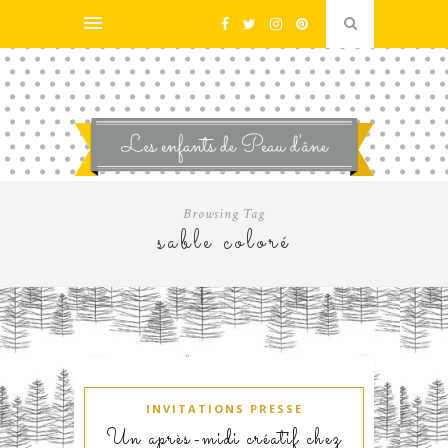
Browsing Tag
sable coloré
INVITATIONS PRESSE
Un après-midi créatif chez