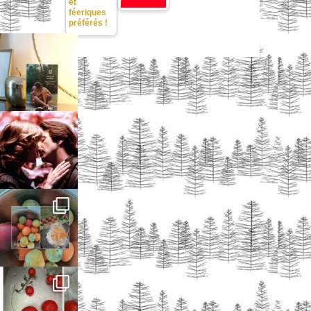
et
féeriques
préférés !