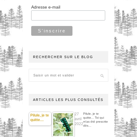
Adresse e-mail
RECHERCHER SUR LE BLOG
ARTICLES LES PLUS CONSULTÉS
27
Pilule, je te
Pilule, je te
quitte... Toi qui
avril
quitte…
m'as été prescrite
2022
dès…