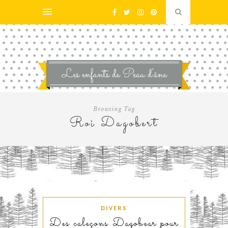
Browsing Tag
Roi Dagobert
DIVERS
Des caleçons Dagobear pour