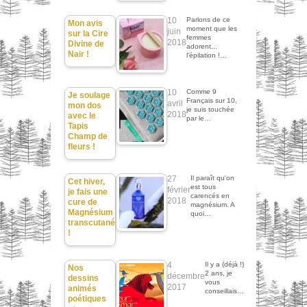
10
Parlons de ce
Mon avis
moment que les
juin
sur la Cire
femmes
2018
Divine de
adorent...
Nair !
l'épilation !…
10
Comme 9
Je soulage
Français sur 10,
avril
mon dos
je suis touchée
2018
avec le
par le…
Tapis
Champ de
fleurs !
27
Il paraît qu'on
Cet hiver,
est tous
février
je fais une
carencés en
2018
cure de
magnésium. A
Magnésium
quoi…
transcutané
!
4
Il y a (déjà !)
Nos
2 ans, je
décembre
dessins
vous
2017
animés
conseillais…
poétiques