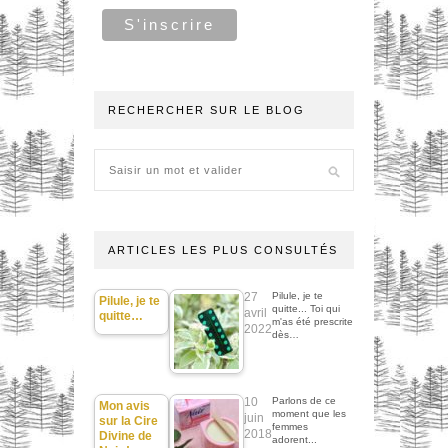
RECHERCHER SUR LE BLOG
ARTICLES LES PLUS CONSULTÉS
27
Pilule, je te
Pilule, je te
quitte... Toi qui
avril
quitte…
m'as été prescrite
2022
dès…
10
Parlons de ce
Mon avis
moment que les
juin
sur la Cire
femmes
2018
Divine de
adorent...