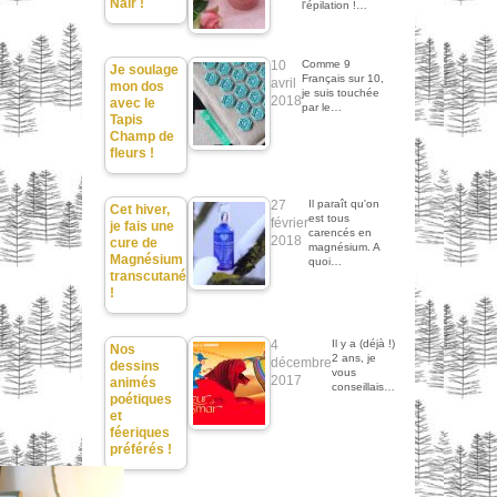
Nair !
l'épilation !…
10
Comme 9
Je soulage
Français sur 10,
avril
mon dos
je suis touchée
2018
avec le
par le…
Tapis
Champ de
fleurs !
27
Il paraît qu'on
Cet hiver,
est tous
février
je fais une
carencés en
2018
cure de
magnésium. A
Magnésium
quoi…
transcutané
!
4
Il y a (déjà !)
Nos
2 ans, je
décembre
dessins
vous
2017
animés
conseillais…
poétiques
et
féeriques
préférés !