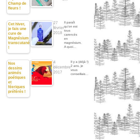
Champ de
fleurs !
27
Il paraît
Cet hiver,
qu'on est
février
je fais une
tous
2018
cure de
carencés
Magnésium
en
transcutané
magnésium.
A quoi…
!
4
Il y a (déjà !)
Nos
2 ans, je
décembre
dessins
vous
2017
animés
conseillais…
poétiques
et
féeriques
préférés !