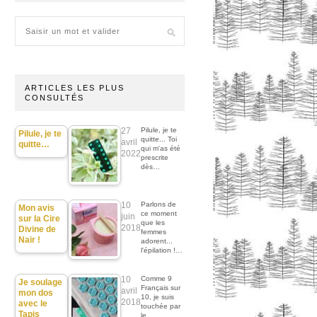
ARTICLES LES PLUS
CONSULTÉS
27
Pilule, je te
Pilule, je te
quitte... Toi
avril
quitte…
qui m'as été
2022
prescrite
dès…
10
Parlons de
Mon avis
ce moment
juin
sur la Cire
que les
2018
Divine de
femmes
Nair !
adorent...
l'épilation !…
10
Comme 9
Je soulage
Français sur
avril
mon dos
10, je suis
2018
avec le
touchée par
Tapis
le…