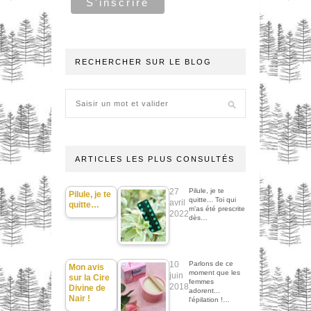
RECHERCHER SUR LE BLOG
ARTICLES LES PLUS CONSULTÉS
27
Pilule, je te
Pilule, je te
quitte... Toi qui
avril
quitte…
m'as été prescrite
2022
dès…
10
Parlons de ce
Mon avis
moment que les
juin
sur la Cire
femmes
2018
Divine de
adorent...
Nair !
l'épilation !…