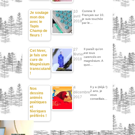
10
Comme 9
Je soulage
Français sur 10,
avril
mon dos
je suis touchée
2018
avec le
par le…
Tapis
Champ de
fleurs !
27
Il paraît qu'on
Cet hiver,
est tous
février
je fais une
carencés en
2018
cure de
magnésium. A
Magnésium
quoi…
transcutané
!
4
Il y a (déjà !)
Nos
2 ans, je
décembre
dessins
vous
2017
animés
conseillais…
poétiques
et
féeriques
préférés !