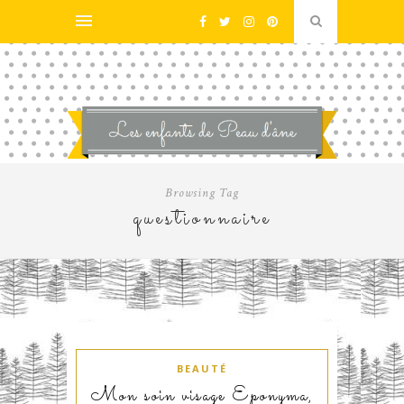
Browsing Tag
questionnaire
BEAUTÉ
Mon soin visage Eponyma,