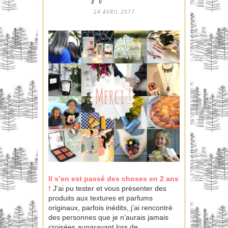
24 AVRIL 2017
Il s’en est passé des
choses
en
2 ans
!
J’ai pu tester et vous présenter des
produits aux textures et parfums
originaux, parfois inédits, j’ai rencontré
des personnes que je n’aurais jamais
croisées auparavant lors de