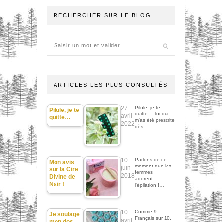
RECHERCHER SUR LE BLOG
ARTICLES LES PLUS CONSULTÉS
27
Pilule, je te
Pilule, je te
quitte... Toi qui
avril
quitte…
m'as été prescrite
2022
dès…
10
Parlons de ce
Mon avis
moment que les
juin
sur la Cire
femmes
2018
Divine de
adorent...
Nair !
l'épilation !…
10
Comme 9
Je soulage
Français sur 10,
avril
mon dos