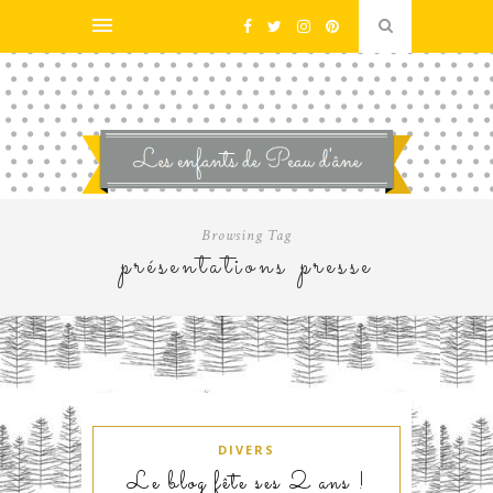
Browsing Tag
présentations presse
DIVERS
Le blog fête ses 2 ans !