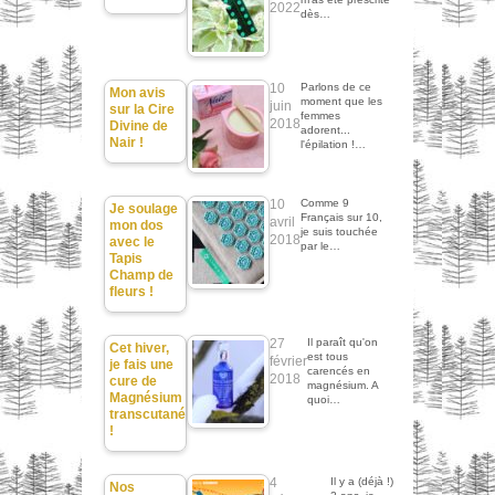
2022
dès…
10
Parlons de ce
Mon avis
moment que les
juin
sur la Cire
femmes
2018
Divine de
adorent...
Nair !
l'épilation !…
10
Comme 9
Je soulage
Français sur 10,
avril
mon dos
je suis touchée
2018
avec le
par le…
Tapis
Champ de
fleurs !
27
Il paraît qu'on
Cet hiver,
est tous
février
je fais une
carencés en
2018
cure de
magnésium. A
Magnésium
quoi…
transcutané
!
4
Il y a (déjà !)
Nos