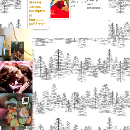
2 ans, je
décembre
dessins
vous
2017
animés
conseillais…
poétiques
et
féeriques
préférés !