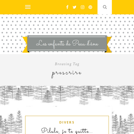
Browsing Tag
prescrire
DIVERS
Pilule, je te quitte…