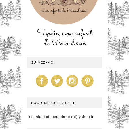
Sophie, une enfant
de Peau d'âne
SUIVEZ-MOI
POUR ME CONTACTER
lesenfantsdepeaudane (at) yahoo.fr