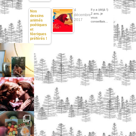
4
Il y a (déjà !)
Nos
2 ans, je
décembre
dessins
vous
2017
animés
conseillais…
poétiques
et
féeriques
préférés !