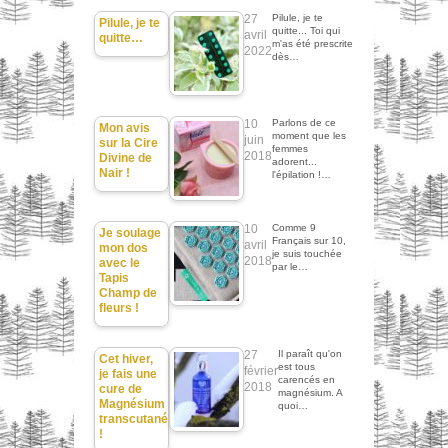
27
Pilule, je te
Pilule, je te
quitte... Toi qui
avril
quitte…
m'as été prescrite
2022
dès…
10
Parlons de ce
Mon avis
moment que les
juin
sur la Cire
femmes
2018
Divine de
adorent...
Nair !
l'épilation !…
10
Comme 9
Je soulage
Français sur 10,
avril
mon dos
je suis touchée
2018
avec le
par le…
Tapis
Champ de
fleurs !
27
Il paraît qu'on
Cet hiver,
est tous
février
je fais une
carencés en
2018
cure de
magnésium. A
Magnésium
quoi…
transcutané
!