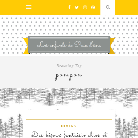
Browsing Tag
pompon
DIVERS
Des bijoux fantaisie chics et