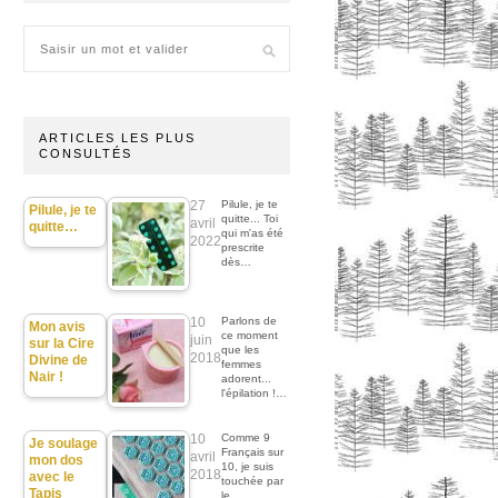
ARTICLES LES PLUS
CONSULTÉS
27
Pilule, je te
Pilule, je te
quitte... Toi
avril
quitte…
qui m'as été
2022
prescrite
dès…
10
Parlons de
Mon avis
ce moment
juin
sur la Cire
que les
2018
Divine de
femmes
Nair !
adorent...
l'épilation !…
10
Comme 9
Je soulage
Français sur
avril
mon dos
10, je suis
2018
avec le
touchée par
Tapis
le…