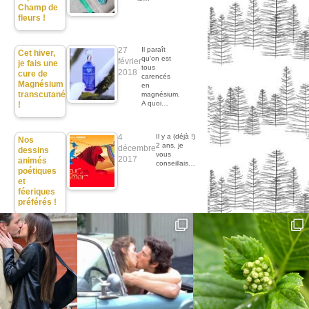
Champ de
fleurs !
27
Il paraît
Cet hiver,
qu'on est
février
je fais une
tous
2018
cure de
carencés
Magnésium
en
transcutané
magnésium.
A quoi…
!
4
Il y a (déjà !)
Nos
2 ans, je
décembre
dessins
vous
2017
animés
conseillais…
poétiques
et
féeriques
préférés !