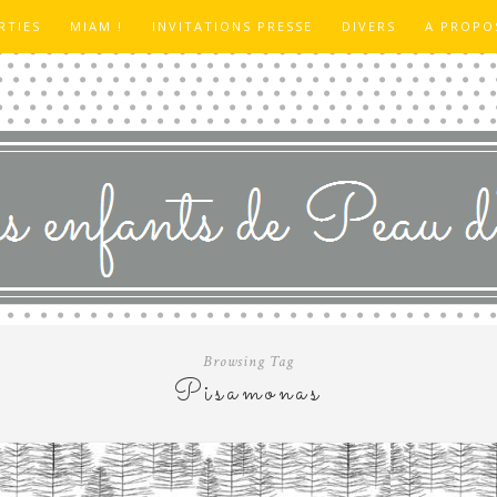
RTIES
MIAM !
INVITATIONS PRESSE
DIVERS
A PROPO
Browsing Tag
Pisamonas