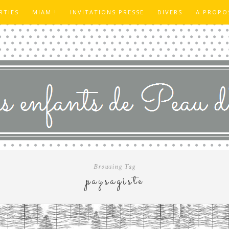
RTIES
MIAM !
INVITATIONS PRESSE
DIVERS
A PROPO
Browsing Tag
paysagiste