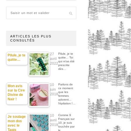
ARTICLES LES PLUS
CONSULTÉS
27
Pilule, je te
Pilule, je te
quitte... Toi
avril
quitte…
qui m'as été
2022
prescrite
dès…
10
Parlons de
Mon avis
ce moment
juin
sur la Cire
que les
2018
Divine de
femmes
Nair !
adorent...
l'épilation !…
10
Comme 9
Je soulage
Français sur
avril
mon dos
10, je suis
2018
avec le
touchée par
Tapis
le…