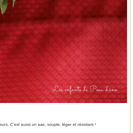
leurs. C’est aussi un
sac
, souple, léger et résistant !