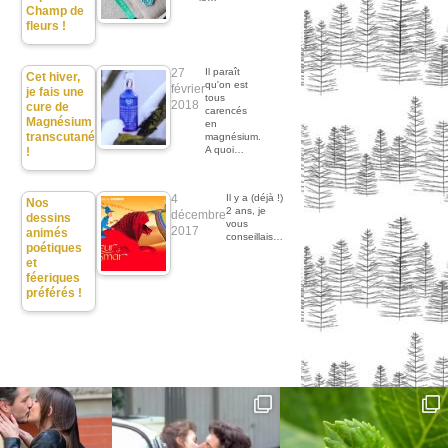
Champ de
fleurs !
27
Il paraît
Cet hiver,
qu'on est
février
je fais une
tous
2018
cure de
carencés
Magnésium
en
transcutané
magnésium.
A quoi…
!
4
Il y a (déjà !)
Nos
2 ans, je
décembre
dessins
vous
2017
animés
conseillais…
poétiques
et
féeriques
préférés !