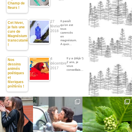
Champ de
fleurs !
27
Il paraît
Cet hiver,
qu'on est
février
je fais une
tous
2018
cure de
carencés
Magnésium
en
transcutané
magnésium.
A quoi…
!
4
Il y a (déjà !)
Nos
2 ans, je
décembre
dessins
vous
2017
animés
conseillais…
poétiques
et
féeriques
préférés !