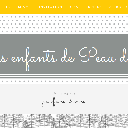
RTIES
MIAM !
INVITATIONS PRESSE
DIVERS
A PROPO
Browsing Tag
parfum divin