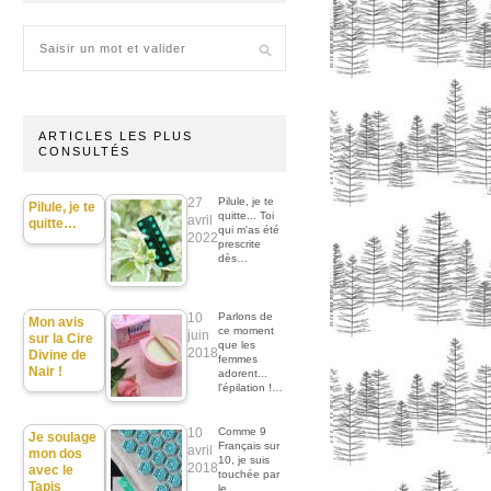
ARTICLES LES PLUS
CONSULTÉS
27
Pilule, je te
Pilule, je te
quitte... Toi
avril
quitte…
qui m'as été
2022
prescrite
dès…
10
Parlons de
Mon avis
ce moment
juin
sur la Cire
que les
2018
Divine de
femmes
Nair !
adorent...
l'épilation !…
10
Comme 9
Je soulage
Français sur
avril
mon dos
10, je suis
2018
avec le
touchée par
Tapis
le…