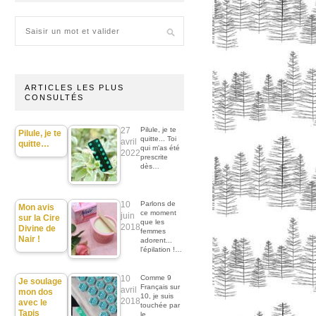
ARTICLES LES PLUS
CONSULTÉS
27
Pilule, je te
Pilule, je te
quitte... Toi
avril
quitte…
qui m'as été
2022
prescrite
dès…
10
Parlons de
Mon avis
ce moment
juin
sur la Cire
que les
2018
Divine de
femmes
Nair !
adorent...
l'épilation !…
10
Comme 9
Je soulage
Français sur
avril
mon dos
10, je suis
2018
avec le
touchée par
Tapis
le…