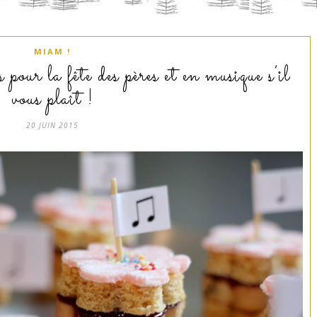
MIAM !
pour la fête des pères et en musique s’il
vous plaît !
20 JUIN 2015