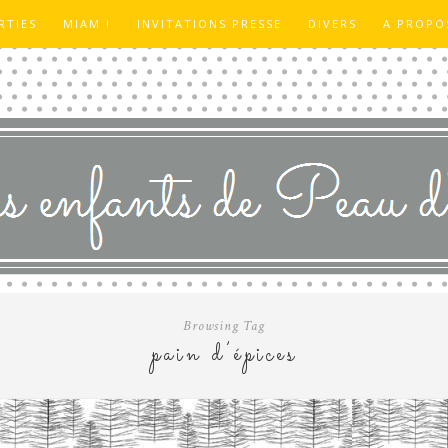
RTIES
MIAM !
INVITATIONS PRESSE
DIVERS
A PROPO
Browsing Tag
pain d’épices