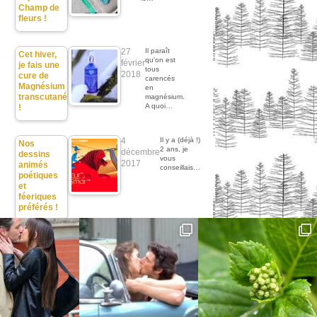
Champ de
fleurs !
27
Il paraît
Cet hiver,
qu'on est
février
je fais une
tous
2018
cure de
carencés
Magnésium
en
transcutané
magnésium.
A quoi…
!
4
Il y a (déjà !)
Nos
2 ans, je
décembre
dessins
vous
2017
animés
conseillais…
poétiques
et
féeriques
préférés !