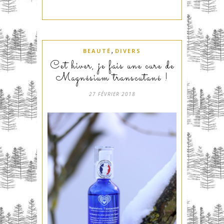
,
BEAUTÉ
DIVERS
Cet hiver, je fais une cure de
Magnésium transcutané !
27 FÉVRIER 2018