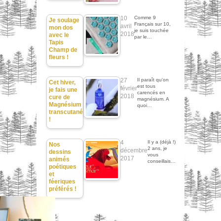
10
Comme 9
Je soulage
Français sur 10,
avril
mon dos
je suis touchée
2018
avec le
par le…
Tapis
Champ de
fleurs !
27
Il paraît qu'on
Cet hiver,
est tous
février
je fais une
carencés en
2018
cure de
magnésium. A
Magnésium
quoi…
transcutané
!
4
Il y a (déjà !)
Nos
2 ans, je
décembre
dessins
vous
2017
animés
conseillais…
poétiques
et
féeriques
préférés !