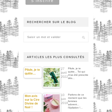
RECHERCHER SUR LE BLOG
ARTICLES LES PLUS CONSULTÉS
27
Pilule, je te
Pilule, je te
quitte... Toi qui
avril
quitte…
m'as été prescrite
2022
dès…
10
Parlons de ce
Mon avis
moment que les
juin
sur la Cire
femmes
2018
Divine de
adorent...
Nair !
l'épilation !…