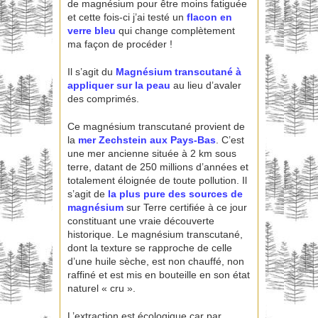
de magnésium pour être moins fatiguée
et cette fois-ci j’ai testé un
flacon en
verre bleu
qui change complètement
ma façon de procéder !
Il s’agit du
Magnésium transcutané
à
appliquer sur la peau
au lieu d’avaler
des comprimés.
Ce magnésium transcutané provient de
la
mer Zechstein aux Pays-Bas
. C’est
une mer ancienne située à 2 km sous
terre, datant de 250 millions d’années et
totalement éloignée de toute pollution. Il
s’agit de
la plus pure des sources de
magnésium
sur Terre certifiée à ce jour
constituant une vraie découverte
historique. Le magnésium transcutané,
dont la texture se rapproche de celle
d’une huile sèche, est non chauffé, non
raffiné et est mis en bouteille en son état
naturel « cru ».
L’extraction est écologique car par