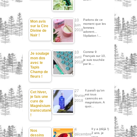
10
Parlons de ce
Mon avis
moment que les
juin
sur la Cire
femmes
2018
Divine de
adorent...
Nair !
l'épilation !…
10
Comme 9
Je soulage
Français sur 10,
avril
mon dos
je suis touchée
2018
avec le
par le…
Tapis
Champ de
fleurs !
27
Il paraît qu'on
Cet hiver,
est tous
février
je fais une
carencés en
2018
cure de
magnésium. A
Magnésium
quoi…
transcutané
!
4
Il y a (déjà !)
Nos
2 ans, je
décembre
dessins
vous