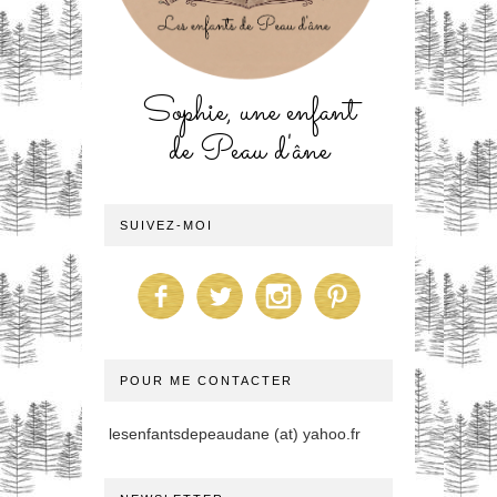
Sophie, une enfant
de Peau d'âne
SUIVEZ-MOI
POUR ME CONTACTER
lesenfantsdepeaudane (at) yahoo.fr