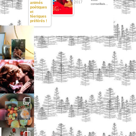
2017
animés
conseillais…
poétiques
et
féeriques
préférés !