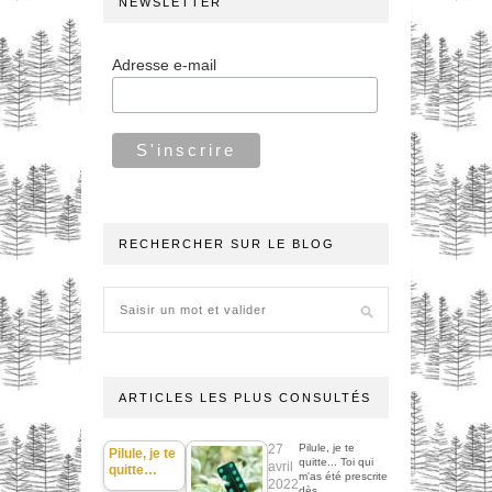
NEWSLETTER
Adresse e-mail
RECHERCHER SUR LE BLOG
ARTICLES LES PLUS CONSULTÉS
27
Pilule, je te
Pilule, je te
quitte... Toi qui
avril
quitte…
m'as été prescrite
2022
dès…