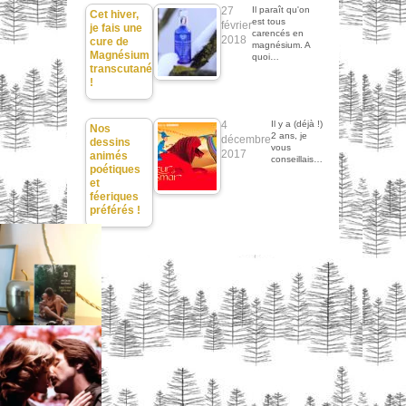
27
Il paraît qu'on
Cet hiver,
est tous
février
je fais une
carencés en
2018
cure de
magnésium. A
Magnésium
quoi…
transcutané
!
4
Il y a (déjà !)
Nos
2 ans, je
décembre
dessins
vous
2017
animés
conseillais…
poétiques
et
féeriques
préférés !