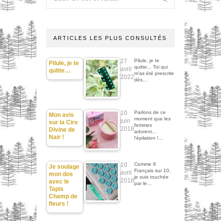
ARTICLES LES PLUS CONSULTÉS
27
Pilule, je te
Pilule, je te
quitte... Toi qui
avril
quitte…
m'as été prescrite
2022
dès…
10
Parlons de ce
Mon avis
moment que les
juin
sur la Cire
femmes
2018
Divine de
adorent...
Nair !
l'épilation !…
10
Comme 9
Je soulage
Français sur 10,
avril
mon dos
je suis touchée
2018
avec le
par le…
Tapis
Champ de
fleurs !