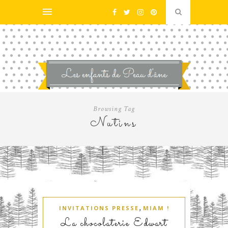
Browsing Tag
Nutins
,
INVITATIONS PRESSE
MIAM !
La chocolaterie Edwart