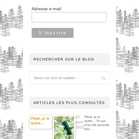
Adresse e-mail
RECHERCHER SUR LE BLOG
ARTICLES LES PLUS CONSULTÉS
27
Pilule, je te
Pilule, je te
quitte... Toi qui
avril
quitte…
m'as été prescrite
2022
dès…