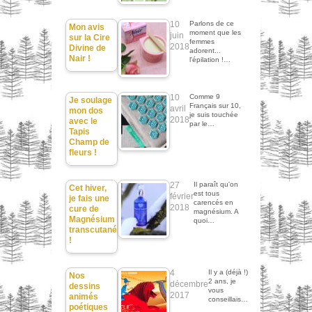
10
Parlons de ce
Mon avis
moment que les
juin
sur la Cire
femmes
2018
Divine de
adorent...
Nair !
l'épilation !…
10
Comme 9
Je soulage
Français sur 10,
avril
mon dos
je suis touchée
2018
avec le
par le…
Tapis
Champ de
fleurs !
27
Il paraît qu'on
Cet hiver,
est tous
février
je fais une
carencés en
2018
cure de
magnésium. A
Magnésium
quoi…
transcutané
!
4
Il y a (déjà !)
Nos
2 ans, je
décembre
dessins
vous
2017
animés
conseillais…
poétiques