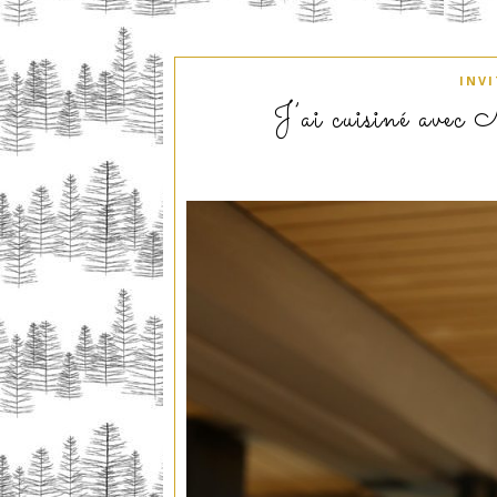
INV
J’ai cuisiné avec 