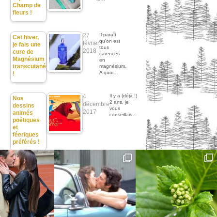
Champ de
fleurs !
27
Il paraît
Cet hiver,
qu'on est
février
je fais une
tous
2018
cure de
carencés
Magnésium
en
transcutané
magnésium.
A quoi…
!
4
Il y a (déjà !)
Nos
2 ans, je
décembre
dessins
vous
2017
animés
conseillais…
poétiques
et
féeriques
préférés !