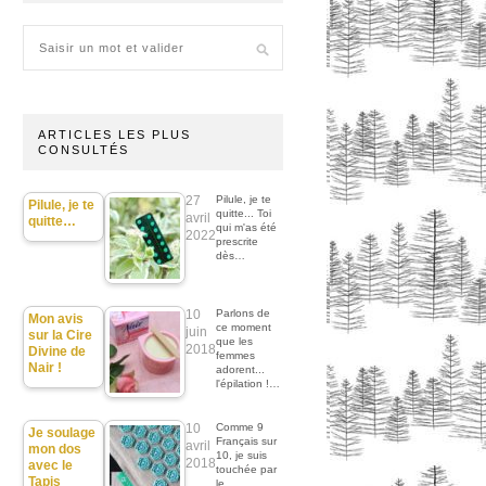
ARTICLES LES PLUS
CONSULTÉS
27
Pilule, je te
Pilule, je te
quitte... Toi
avril
quitte…
qui m'as été
2022
prescrite
dès…
10
Parlons de
Mon avis
ce moment
juin
sur la Cire
que les
2018
Divine de
femmes
Nair !
adorent...
l'épilation !…
10
Comme 9
Je soulage
Français sur
avril
mon dos
10, je suis
2018
avec le
touchée par
Tapis
le…