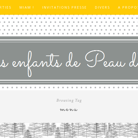
RTIES
MIAM !
INVITATIONS PRESSE
DIVERS
A PROPO
Browsing Tag
menu