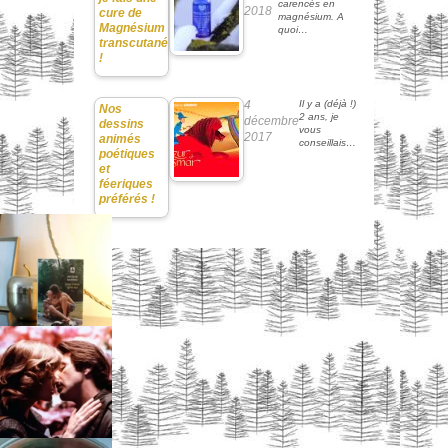
carencés en
2018
cure de
magnésium. A
Magnésium
quoi…
transcutané
!
4
Il y a (déjà !)
Nos
2 ans, je
décembre
dessins
vous
2017
animés
conseillais…
poétiques
et
féeriques
préférés !