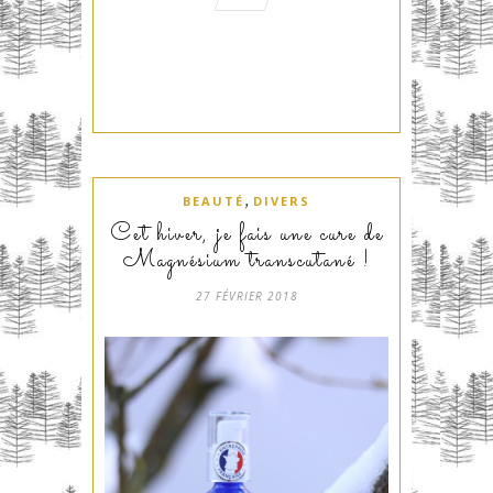
,
BEAUTÉ
DIVERS
Cet hiver, je fais une cure de
Magnésium transcutané !
27 FÉVRIER 2018