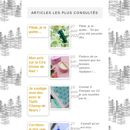
ARTICLES LES PLUS CONSULTÉS
27
Pilule, je te
Pilule, je te
quitte... Toi qui
avril
quitte…
m'as été prescrite
2022
dès…
10
Parlons de ce
Mon avis
moment que les
juin
sur la Cire
femmes
2018
Divine de
adorent...
Nair !
l'épilation !…
10
Comme 9
Je soulage
Français sur 10,
avril
mon dos
je suis touchée
2018
avec le
par le…
Tapis
Champ de
fleurs !
27
Il paraît qu'on
Cet hiver,
est tous
février
je fais une