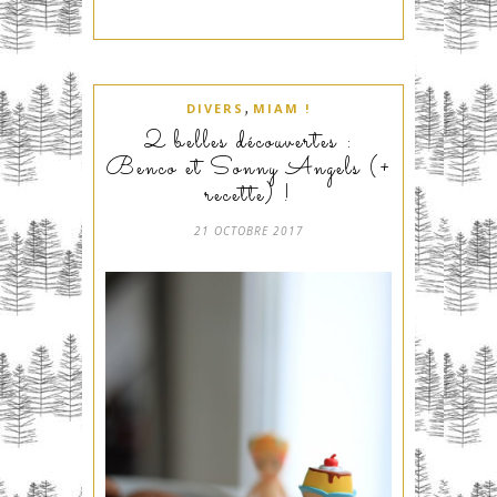
,
DIVERS
MIAM !
2 belles découvertes :
Benco et Sonny Angels (+
recette) !
21 OCTOBRE 2017