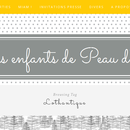
RTIES
MIAM !
INVITATIONS PRESSE
DIVERS
A PROPO
Browsing Tag
Lothantique