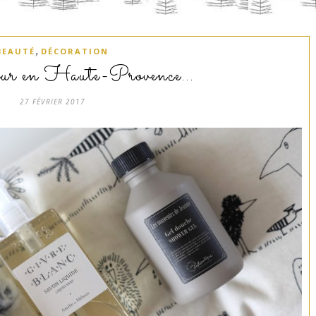
,
BEAUTÉ
DÉCORATION
our en Haute-Provence…
27 FÉVRIER 2017