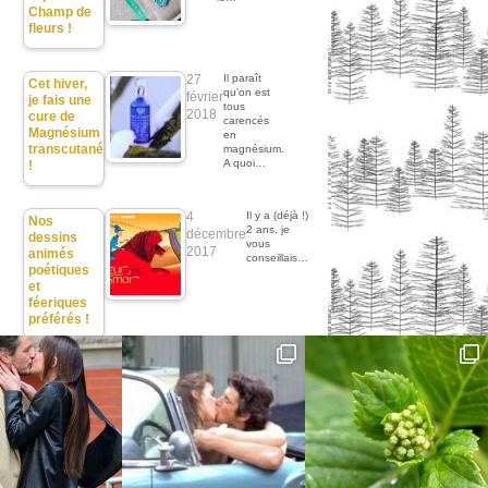
Champ de
fleurs !
27
Il paraît
Cet hiver,
qu'on est
février
je fais une
tous
2018
cure de
carencés
Magnésium
en
transcutané
magnésium.
A quoi…
!
4
Il y a (déjà !)
Nos
2 ans, je
décembre
dessins
vous
2017
animés
conseillais…
poétiques
et
féeriques
préférés !