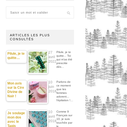
ARTICLES LES PLUS
CONSULTÉS
27
Pilule, je te
Pilule, je te
quitte... Toi
avril
quitte…
qui m'as été
2022
prescrite
dès…
10
Parlons de
Mon avis
ce moment
juin
sur la Cire
que les
2018
Divine de
femmes
Nair !
adorent...
l'épilation !…
10
Comme 9
Je soulage
Français sur
avril
mon dos
10, je suis
2018
avec le
touchée par
Tapis
le…