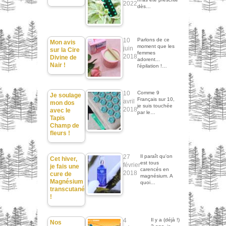
2022
dès…
10
Parlons de ce
Mon avis
moment que les
juin
sur la Cire
femmes
2018
Divine de
adorent...
Nair !
l'épilation !…
10
Comme 9
Je soulage
Français sur 10,
avril
mon dos
je suis touchée
2018
avec le
par le…
Tapis
Champ de
fleurs !
27
Il paraît qu'on
Cet hiver,
est tous
février
je fais une
carencés en
2018
cure de
magnésium. A
Magnésium
quoi…
transcutané
!
4
Il y a (déjà !)
Nos