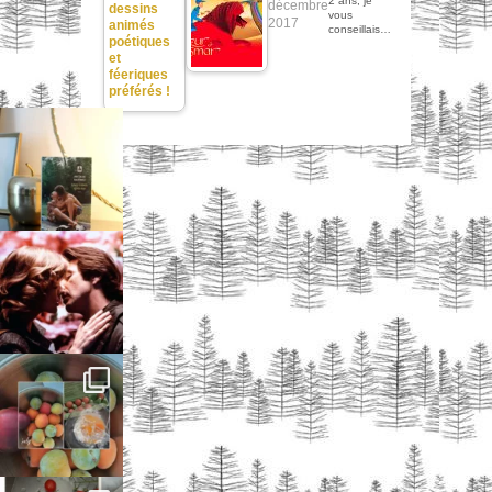
2 ans, je
décembre
dessins
vous
2017
animés
conseillais…
poétiques
et
féeriques
préférés !