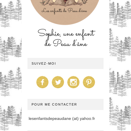
Sophie, une enfant
de Peau d'âne
SUIVEZ-MOI
POUR ME CONTACTER
lesenfantsdepeaudane (at) yahoo.fr