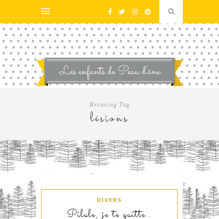
Browsing Tag
lésions
DIVERS
Pilule, je te quitte…