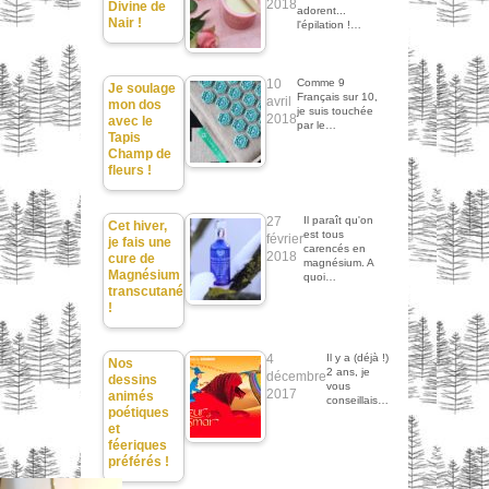
2018
Divine de
adorent...
Nair !
l'épilation !…
10
Comme 9
Je soulage
Français sur 10,
avril
mon dos
je suis touchée
2018
avec le
par le…
Tapis
Champ de
fleurs !
27
Il paraît qu'on
Cet hiver,
est tous
février
je fais une
carencés en
2018
cure de
magnésium. A
Magnésium
quoi…
transcutané
!
4
Il y a (déjà !)
Nos
2 ans, je
décembre
dessins
vous
2017
animés
conseillais…
poétiques
et
féeriques
préférés !