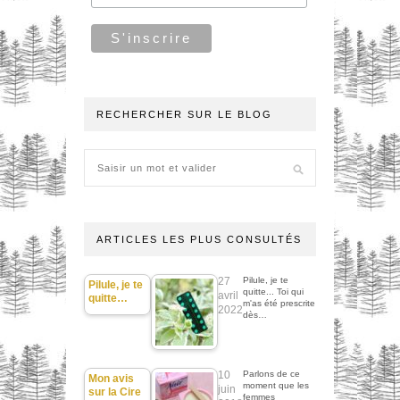
RECHERCHER SUR LE BLOG
ARTICLES LES PLUS CONSULTÉS
27
Pilule, je te
Pilule, je te
quitte... Toi qui
avril
quitte…
m'as été prescrite
2022
dès…
10
Parlons de ce
Mon avis
moment que les
juin
sur la Cire
femmes