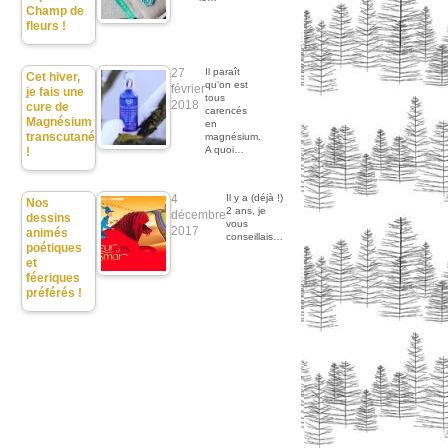
Champ de
fleurs !
27
Il paraît
Cet hiver,
qu'on est
février
je fais une
tous
2018
cure de
carencés
Magnésium
en
transcutané
magnésium.
A quoi…
!
4
Il y a (déjà !)
Nos
2 ans, je
décembre
dessins
vous
2017
animés
conseillais…
poétiques
et
féeriques
préférés !