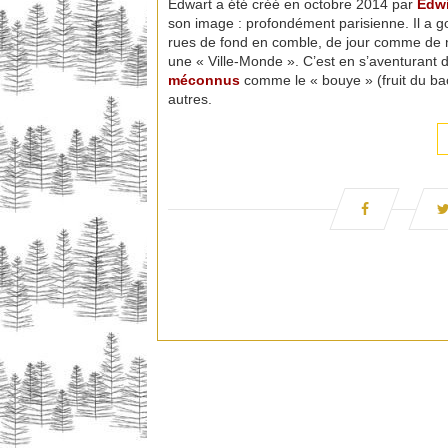
Edwart a été créé en octobre 2014 par
Edw
son image : profondément parisienne. Il a go
rues de fond en comble, de jour comme de nu
une « Ville-Monde ». C’est en s’aventurant d
méconnus
comme le « bouye » (fruit du ba
autres.