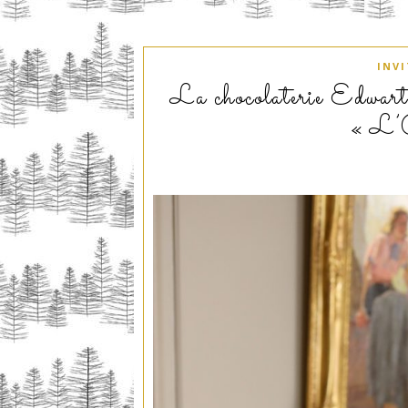
INV
La chocolaterie Edwart pr
« L’O