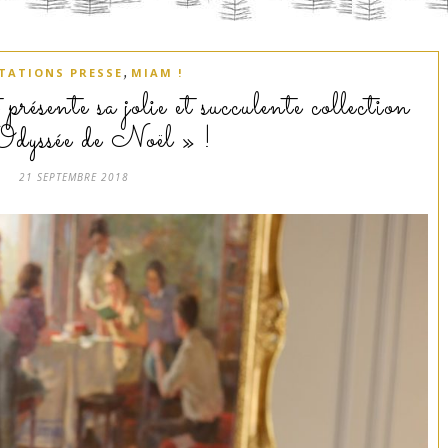
,
ITATIONS PRESSE
MIAM !
ésente sa jolie et succulente collection
dyssée de Noël » !
21 SEPTEMBRE 2018