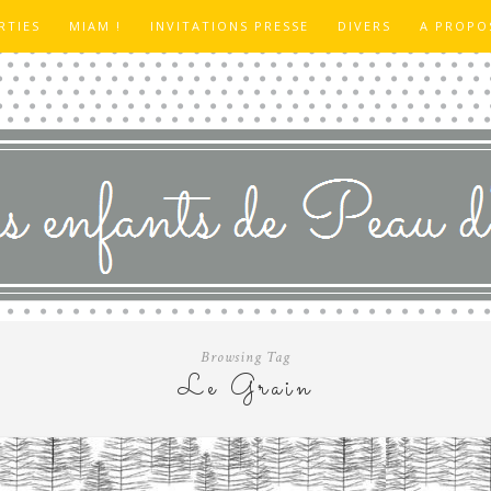
RTIES
MIAM !
INVITATIONS PRESSE
DIVERS
A PROPO
Browsing Tag
Le Grain