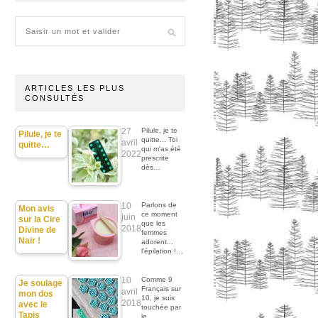
ARTICLES LES PLUS
CONSULTÉS
27
Pilule, je te
Pilule, je te
quitte... Toi
avril
quitte…
qui m'as été
2022
prescrite
dès…
10
Parlons de
Mon avis
ce moment
juin
sur la Cire
que les
2018
Divine de
femmes
Nair !
adorent...
l'épilation !…
10
Comme 9
Je soulage
Français sur
avril
mon dos
10, je suis
2018
avec le
touchée par
Tapis
le…