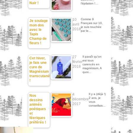
Nair !
l'épilation !…
10
Comme 9
Je soulage
Français sur 10,
avril
mon dos
je suis touchée
2018
avec le
par le…
Tapis
Champ de
fleurs !
27
Il paraît qu'on
Cet hiver,
est tous
février
je fais une
carencés en
2018
cure de
magnésium. A
Magnésium
quoi…
transcutané
!
4
Il y a (déjà !)
Nos
2 ans, je
décembre
dessins
vous
2017
animés
conseillais…
poétiques
et
féeriques
préférés !