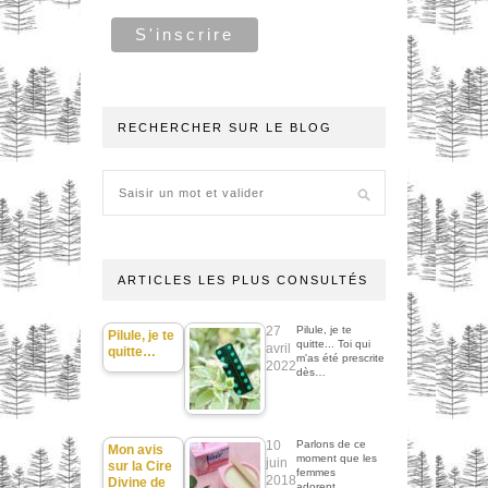
RECHERCHER SUR LE BLOG
ARTICLES LES PLUS CONSULTÉS
27
Pilule, je te
Pilule, je te
quitte... Toi qui
avril
quitte…
m'as été prescrite
2022
dès…
10
Parlons de ce
Mon avis
moment que les
juin
sur la Cire
femmes
2018
Divine de
adorent...