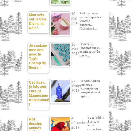
10
Parlons de ce
Mon avis
moment que les
juin
sur la Cire
femmes
2018
Divine de
adorent...
Nair !
l'épilation !…
10
Comme 9
Je soulage
Français sur 10,
avril
mon dos
je suis touchée
2018
avec le
par le…
Tapis
Champ de
fleurs !
27
Il paraît qu'on
Cet hiver,
est tous
février
je fais une
carencés en
2018
cure de
magnésium. A
Magnésium
quoi…
transcutané
!
4
Il y a (déjà !)
Nos
2 ans, je
décembre
dessins
vous
2017
animés
conseillais…