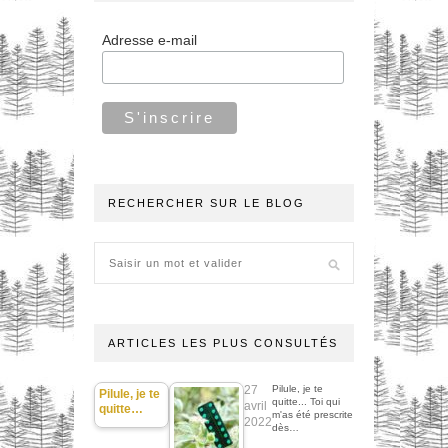
Adresse e-mail
RECHERCHER SUR LE BLOG
ARTICLES LES PLUS CONSULTÉS
27
Pilule, je te
Pilule, je te
quitte... Toi qui
avril
quitte…
m'as été prescrite
2022
dès…