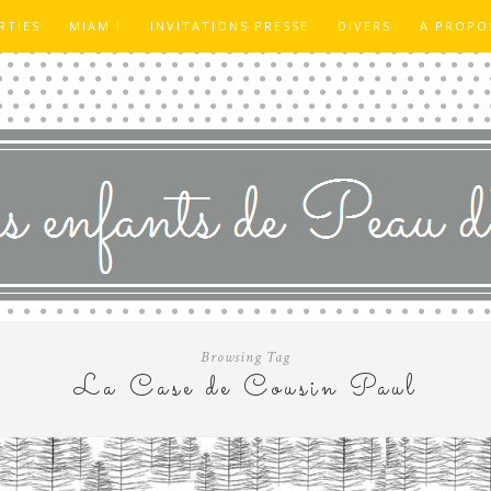
RTIES
MIAM !
INVITATIONS PRESSE
DIVERS
A PROPO
Browsing Tag
La Case de Cousin Paul