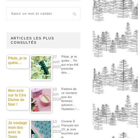
ARTICLES LES PLUS
CONSULTÉS
27
Pilule, je te
Pilule, je te
quitte... Toi
avril
quitte…
qui m'as été
2022
prescrite
dès…
10
Parlons de
Mon avis
ce moment
juin
sur la Cire
que les
2018
Divine de
femmes
Nair !
adorent...
l'épilation !…
10
Comme 9
Je soulage
Français sur
avril
mon dos
10, je suis
2018
avec le
touchée par
Tapis
le…