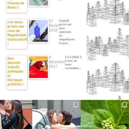
Champ de
fleurs !
27
Il paraît
Cet hiver,
qu'on est
février
je fais une
tous
2018
cure de
carencés
Magnésium
en
transcutané
magnésium.
A quoi…
!
4
Il y a (déjà !)
Nos
2 ans, je
décembre
dessins
vous
2017
animés
conseillais…
poétiques
et
féeriques
préférés !