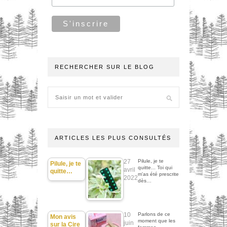
RECHERCHER SUR LE BLOG
ARTICLES LES PLUS CONSULTÉS
27
Pilule, je te
Pilule, je te
quitte... Toi qui
avril
quitte…
m'as été prescrite
2022
dès…
10
Parlons de ce
Mon avis
moment que les
juin
sur la Cire