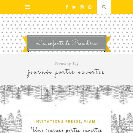
Browsing Tag
journée portes ouvertes
,
INVITATIONS PRESSE
MIAM !
Une journée portes ouvertes