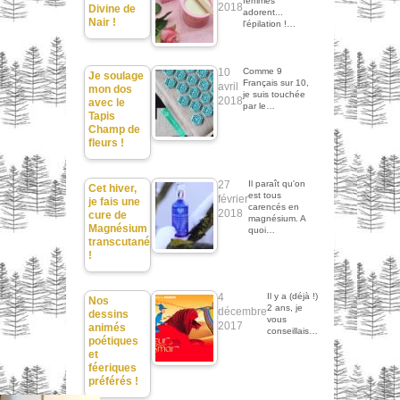
femmes
2018
Divine de
adorent...
Nair !
l'épilation !…
10
Comme 9
Je soulage
Français sur 10,
avril
mon dos
je suis touchée
2018
avec le
par le…
Tapis
Champ de
fleurs !
27
Il paraît qu'on
Cet hiver,
est tous
février
je fais une
carencés en
2018
cure de
magnésium. A
Magnésium
quoi…
transcutané
!
4
Il y a (déjà !)
Nos
2 ans, je
décembre
dessins
vous
2017
animés
conseillais…
poétiques
et
féeriques
préférés !