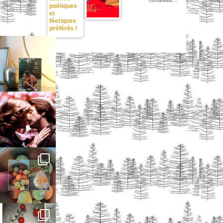
conseillais…
poétiques
et
féeriques
préférés !