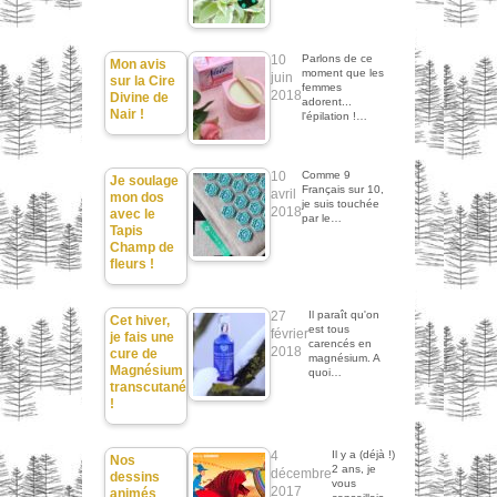
10
Parlons de ce
Mon avis
moment que les
juin
sur la Cire
femmes
2018
Divine de
adorent...
Nair !
l'épilation !…
10
Comme 9
Je soulage
Français sur 10,
avril
mon dos
je suis touchée
2018
avec le
par le…
Tapis
Champ de
fleurs !
27
Il paraît qu'on
Cet hiver,
est tous
février
je fais une
carencés en
2018
cure de
magnésium. A
Magnésium
quoi…
transcutané
!
4
Il y a (déjà !)
Nos
2 ans, je
décembre
dessins
vous
2017
animés