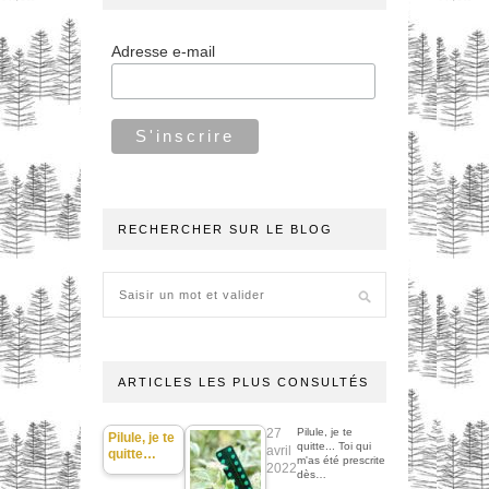
Adresse e-mail
RECHERCHER SUR LE BLOG
ARTICLES LES PLUS CONSULTÉS
27
Pilule, je te
Pilule, je te
quitte... Toi qui
avril
quitte…
m'as été prescrite
2022
dès…