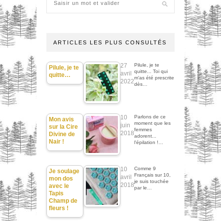
ARTICLES LES PLUS CONSULTÉS
27
Pilule, je te
Pilule, je te
quitte... Toi qui
avril
quitte…
m'as été prescrite
2022
dès…
10
Parlons de ce
Mon avis
moment que les
juin
sur la Cire
femmes
2018
Divine de
adorent...
Nair !
l'épilation !…
10
Comme 9
Je soulage
Français sur 10,
avril
mon dos
je suis touchée
2018
avec le
par le…
Tapis
Champ de
fleurs !