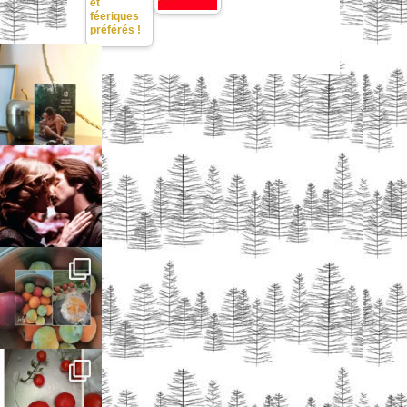
et
féeriques
préférés !