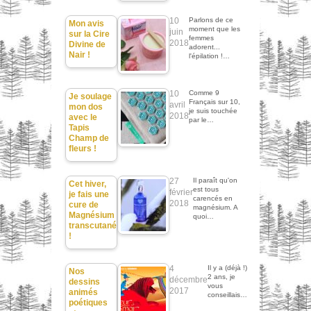
10
Parlons de ce
Mon avis
moment que les
juin
sur la Cire
femmes
2018
Divine de
adorent...
Nair !
l'épilation !…
10
Comme 9
Je soulage
Français sur 10,
avril
mon dos
je suis touchée
2018
avec le
par le…
Tapis
Champ de
fleurs !
27
Il paraît qu'on
Cet hiver,
est tous
février
je fais une
carencés en
2018
cure de
magnésium. A
Magnésium
quoi…
transcutané
!
4
Il y a (déjà !)
Nos
2 ans, je
décembre
dessins
vous
2017
animés
conseillais…
poétiques