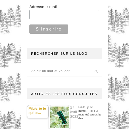
Adresse e-mail
RECHERCHER SUR LE BLOG
ARTICLES LES PLUS CONSULTÉS
27
Pilule, je te
Pilule, je te
quitte... Toi qui
avril
quitte…
m'as été prescrite
2022
dès…