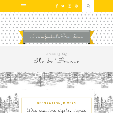
Browsing Tag
Ile de France
,
DÉCORATION
DIVERS
Des coussins rigolos signés