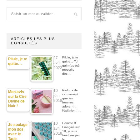
ARTICLES LES PLUS
CONSULTÉS
27
Pilule, je te
Pilule, je te
quitte... Toi
avril
quitte…
qui m'as été
2022
prescrite
dès…
10
Parlons de
Mon avis
ce moment
juin
sur la Cire
que les
2018
Divine de
femmes
Nair !
adorent...
l'épilation !…
10
Comme 9
Je soulage
Français sur
avril
mon dos
10, je suis
2018
avec le
touchée par
Tapis
le…