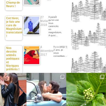
Champ de
fleurs !
27
Il paraît
Cet hiver,
qu'on est
février
je fais une
tous
2018
cure de
carencés
Magnésium
en
transcutané
magnésium.
A quoi…
!
4
Il y a (déjà !)
Nos
2 ans, je
décembre
dessins
vous
2017
animés
conseillais…
poétiques
et
féeriques
préférés !