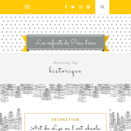
Browsing Tag
historique
DÉCORATION
Art de Lys ou l’art absolu