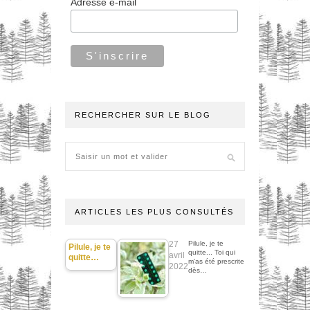
Adresse e-mail
RECHERCHER SUR LE BLOG
ARTICLES LES PLUS CONSULTÉS
27
Pilule, je te
Pilule, je te
quitte... Toi qui
avril
quitte…
m'as été prescrite
2022
dès…