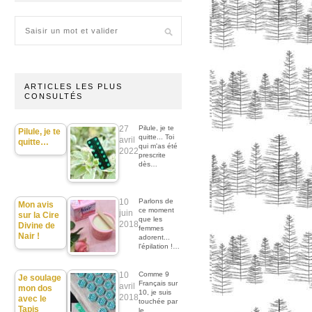
ARTICLES LES PLUS
CONSULTÉS
27
Pilule, je te
Pilule, je te
quitte... Toi
avril
quitte…
qui m'as été
2022
prescrite
dès…
10
Parlons de
Mon avis
ce moment
juin
sur la Cire
que les
2018
Divine de
femmes
Nair !
adorent...
l'épilation !…
10
Comme 9
Je soulage
Français sur
avril
mon dos
10, je suis
2018
avec le
touchée par
Tapis
le…