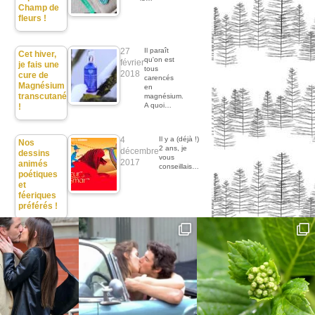
Champ de
fleurs !
27
Il paraît
Cet hiver,
qu'on est
février
je fais une
tous
2018
cure de
carencés
Magnésium
en
transcutané
magnésium.
A quoi…
!
4
Il y a (déjà !)
Nos
2 ans, je
décembre
dessins
vous
2017
animés
conseillais…
poétiques
et
féeriques
préférés !