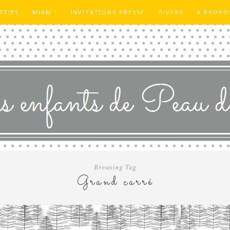
RTIES
MIAM !
INVITATIONS PRESSE
DIVERS
A PROPO
Browsing Tag
Grand carré