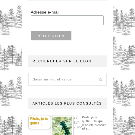
Adresse e-mail
RECHERCHER SUR LE BLOG
ARTICLES LES PLUS CONSULTÉS
27
Pilule, je te
Pilule, je te
quitte... Toi qui
avril
quitte…
m'as été prescrite
2022
dès…