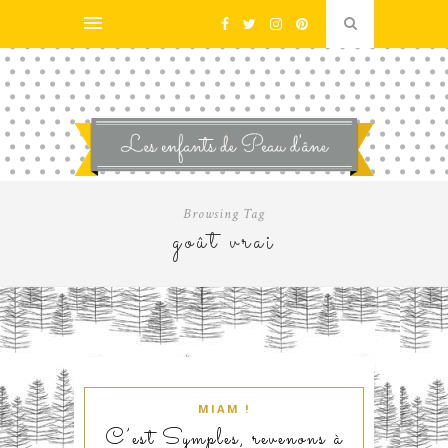
Browsing Tag
goût vrai
MIAM !
C’est Symples, revenons à