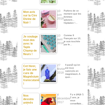
10
Parlons de ce
Mon avis
moment que les
juin
sur la Cire
femmes
2018
Divine de
adorent...
Nair !
l'épilation !…
10
Comme 9
Je soulage
Français sur 10,
avril
mon dos
je suis touchée
2018
avec le
par le…
Tapis
Champ de
fleurs !
27
Il paraît qu'on
Cet hiver,
est tous
février
je fais une
carencés en
2018
cure de
magnésium. A
Magnésium
quoi…
transcutané
!
4
Il y a (déjà !)
Nos
2 ans, je
décembre
dessins
vous
2017
animés
conseillais…