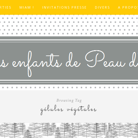
RTIES
MIAM !
INVITATIONS PRESSE
DIVERS
A PROPO
Browsing Tag
gélules végétales