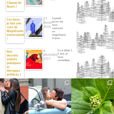
Champ de
fleurs !
27
Il paraît
Cet hiver,
qu'on est
février
je fais une
tous
2018
cure de
carencés
Magnésium
en
transcutané
magnésium.
A quoi…
!
4
Il y a (déjà !)
Nos
2 ans, je
décembre
dessins
vous
2017
animés
conseillais…
poétiques
et
féeriques
préférés !