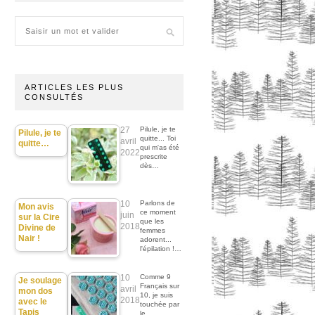
ARTICLES LES PLUS
CONSULTÉS
27
Pilule, je te
Pilule, je te
quitte... Toi
avril
quitte…
qui m'as été
2022
prescrite
dès…
10
Parlons de
Mon avis
ce moment
juin
sur la Cire
que les
2018
Divine de
femmes
Nair !
adorent...
l'épilation !…
10
Comme 9
Je soulage
Français sur
avril
mon dos
10, je suis
2018
avec le
touchée par
Tapis
le…