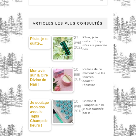
ARTICLES LES PLUS CONSULTÉS
27
Pilule, je te
Pilule, je te
quitte... Toi qui
avril
quitte…
m'as été prescrite
2022
dès…
10
Parlons de ce
Mon avis
moment que les
juin
sur la Cire
femmes
2018
Divine de
adorent...
Nair !
l'épilation !…
10
Comme 9
Je soulage
Français sur 10,
avril
mon dos
je suis touchée
2018
avec le
par le…
Tapis
Champ de
fleurs !