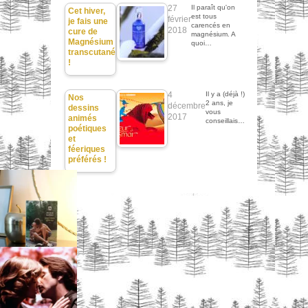
27
Il paraît qu'on
Cet hiver,
est tous
février
je fais une
carencés en
2018
cure de
magnésium. A
Magnésium
quoi…
transcutané
!
4
Il y a (déjà !)
Nos
2 ans, je
décembre
dessins
vous
2017
animés
conseillais…
poétiques
et
féeriques
préférés !