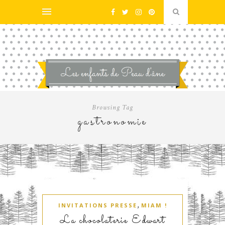
Browsing Tag
gastronomie
,
INVITATIONS PRESSE
MIAM !
La chocolaterie Edwart