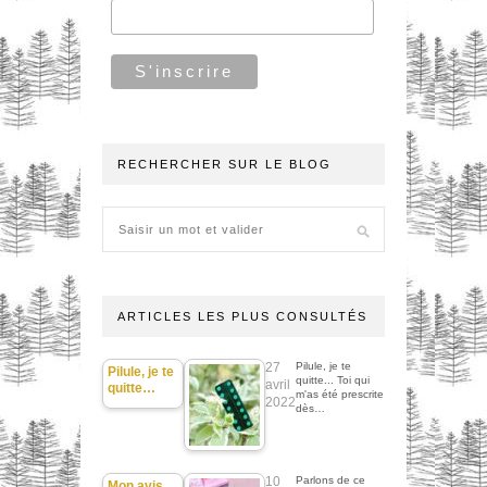
RECHERCHER SUR LE BLOG
ARTICLES LES PLUS CONSULTÉS
27
Pilule, je te
Pilule, je te
quitte... Toi qui
avril
quitte…
m'as été prescrite
2022
dès…
10
Parlons de ce
Mon avis