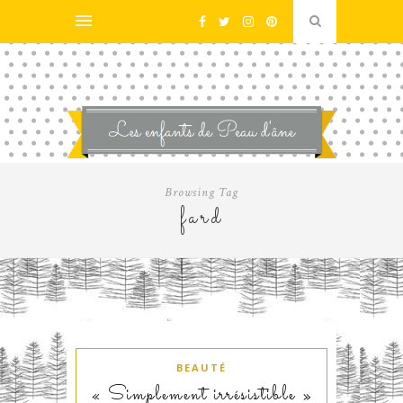
Browsing Tag
fard
BEAUTÉ
« Simplement irrésistible »