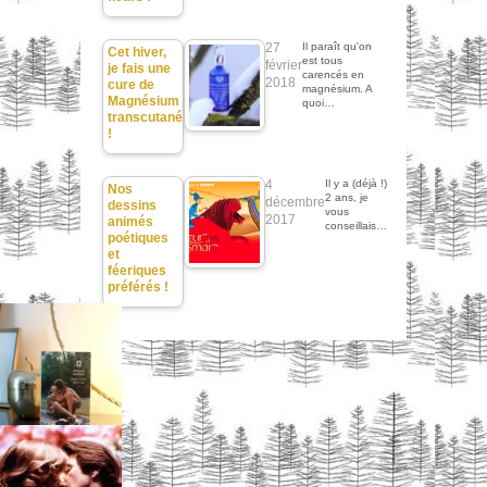
27
Il paraît qu'on
Cet hiver,
est tous
février
je fais une
carencés en
2018
cure de
magnésium. A
Magnésium
quoi…
transcutané
!
4
Il y a (déjà !)
Nos
2 ans, je
décembre
dessins
vous
2017
animés
conseillais…
poétiques
et
féeriques
préférés !