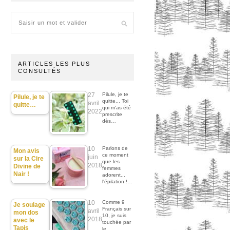
ARTICLES LES PLUS
CONSULTÉS
27
Pilule, je te
Pilule, je te
quitte... Toi
avril
quitte…
qui m'as été
2022
prescrite
dès…
10
Parlons de
Mon avis
ce moment
juin
sur la Cire
que les
2018
Divine de
femmes
Nair !
adorent...
l'épilation !…
10
Comme 9
Je soulage
Français sur
avril
mon dos
10, je suis
2018
avec le
touchée par
Tapis
le…