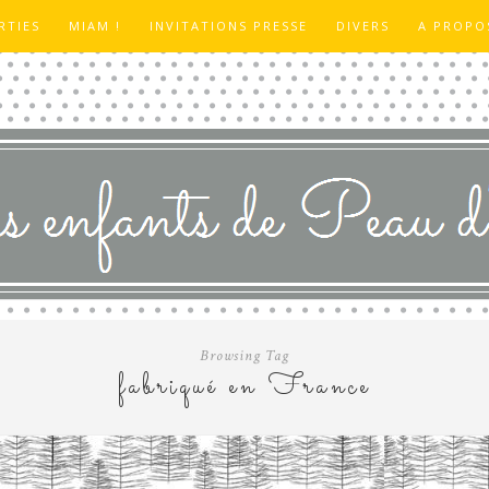
RTIES
MIAM !
INVITATIONS PRESSE
DIVERS
A PROPO
Browsing Tag
fabriqué en France