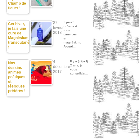
Champ de
fleurs !
27
Il paraît
Cet hiver,
qu'on est
février
je fais une
tous
2018
cure de
carencés
Magnésium
en
transcutané
magnésium.
A quoi…
!
4
Il y a (déjà !)
Nos
2 ans, je
décembre
dessins
vous
2017
animés
conseillais…
poétiques
et
féeriques
préférés !