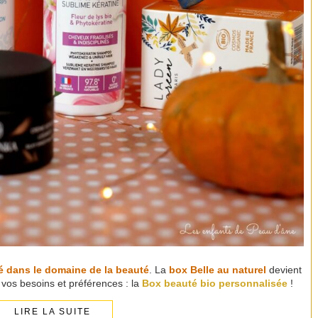
 dans le domaine de la beauté
. La
box Belle au naturel
devient
vos besoins et préférences : la
Box beauté bio personnalisée
!
LIRE LA SUITE