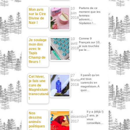
10
Parlons de ce
Mon avis
moment que les
juin
sur la Cire
femmes
2018
Divine de
adorent...
Nair !
l'épilation !…
10
Comme 9
Je soulage
Français sur 10,
avril
mon dos
je suis touchée
2018
avec le
par le…
Tapis
Champ de
fleurs !
27
Il paraît qu'on
Cet hiver,
est tous
février
je fais une
carencés en
2018
cure de
magnésium. A
Magnésium
quoi…
transcutané
!
4
Il y a (déjà !)
Nos
2 ans, je
décembre
dessins
vous
2017
animés
conseillais…
poétiques