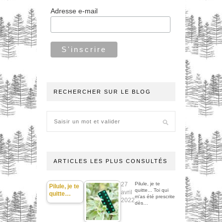
Adresse e-mail
RECHERCHER SUR LE BLOG
ARTICLES LES PLUS CONSULTÉS
27
Pilule, je te
Pilule, je te
quitte... Toi qui
avril
quitte…
m'as été prescrite
2022
dès…