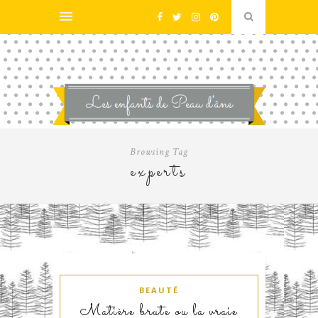
Browsing Tag
experts
BEAUTÉ
Matière brute ou la vraie