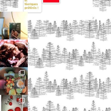
et
féeriques
préférés !