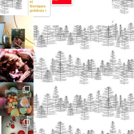
et
féeriques
préférés !