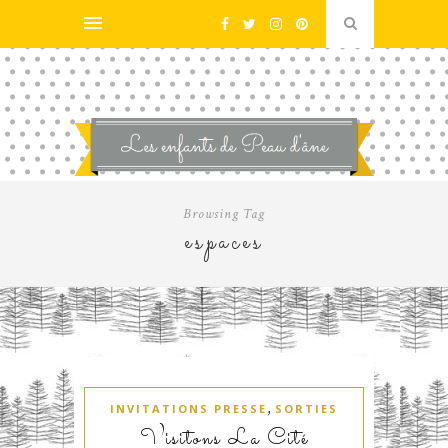
Browsing Tag
espaces
,
INVITATIONS PRESSE
SORTIES
Visitons La Cité