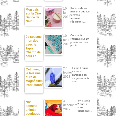
10
Parlons de ce
Mon avis
moment que les
juin
sur la Cire
femmes
2018
Divine de
adorent...
Nair !
l'épilation !…
10
Comme 9
Je soulage
Français sur 10,
avril
mon dos
je suis touchée
2018
avec le
par le…
Tapis
Champ de
fleurs !
27
Il paraît qu'on
Cet hiver,
est tous
février
je fais une
carencés en
2018
cure de
magnésium. A
Magnésium
quoi…
transcutané
!
4
Il y a (déjà !)
Nos
2 ans, je
décembre
dessins
vous
2017
animés
conseillais…
poétiques