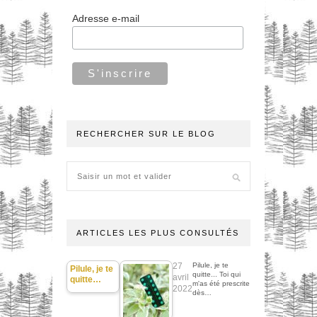
Adresse e-mail
RECHERCHER SUR LE BLOG
ARTICLES LES PLUS CONSULTÉS
27
Pilule, je te
Pilule, je te
quitte... Toi qui
avril
quitte…
m'as été prescrite
2022
dès…