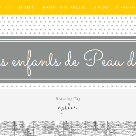
RTIES
MIAM !
INVITATIONS PRESSE
DIVERS
A PROPO
Browsing Tag
épiler