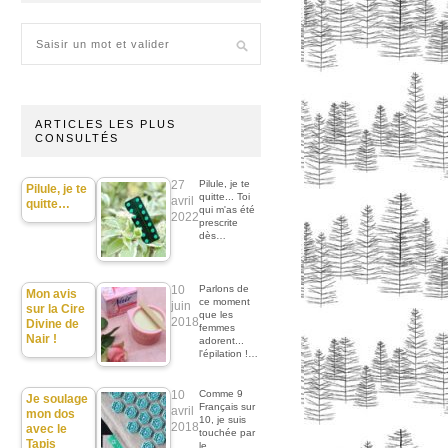
ARTICLES LES PLUS
CONSULTÉS
27
Pilule, je te
Pilule, je te
quitte... Toi
avril
quitte…
qui m'as été
2022
prescrite
dès…
10
Parlons de
Mon avis
ce moment
juin
sur la Cire
que les
2018
Divine de
femmes
Nair !
adorent...
l'épilation !…
10
Comme 9
Je soulage
Français sur
avril
mon dos
10, je suis
2018
avec le
touchée par
Tapis
le…