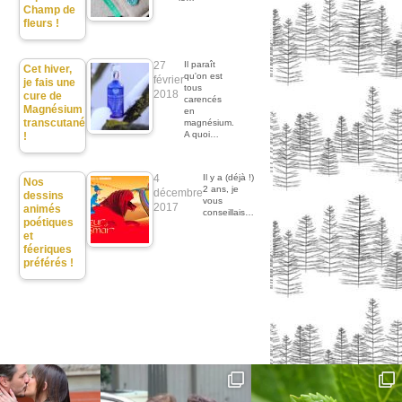
Champ de
fleurs !
27
Il paraît
Cet hiver,
qu'on est
février
je fais une
tous
2018
cure de
carencés
Magnésium
en
transcutané
magnésium.
A quoi…
!
4
Il y a (déjà !)
Nos
2 ans, je
décembre
dessins
vous
2017
animés
conseillais…
poétiques
et
féeriques
préférés !