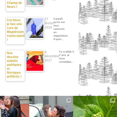
Champ de
fleurs !
27
Il paraît
Cet hiver,
qu'on est
février
je fais une
tous
2018
cure de
carencés
Magnésium
en
transcutané
magnésium.
A quoi…
!
4
Il y a (déjà !)
Nos
2 ans, je
décembre
dessins
vous
2017
animés
conseillais…
poétiques
et
féeriques
préférés !