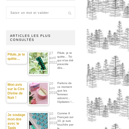
ARTICLES LES PLUS
CONSULTÉS
27
Pilule, je te
Pilule, je te
quitte... Toi
avril
quitte…
qui m'as été
2022
prescrite
dès…
10
Parlons de
Mon avis
ce moment
juin
sur la Cire
que les
2018
Divine de
femmes
Nair !
adorent...
l'épilation !…
10
Comme 9
Je soulage
Français sur
avril
mon dos
10, je suis
2018
avec le
touchée par
Tapis
le…