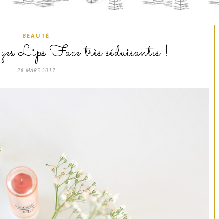
BEAUTÉ
es Lips Face très séduisantes !
20 MARS 2017