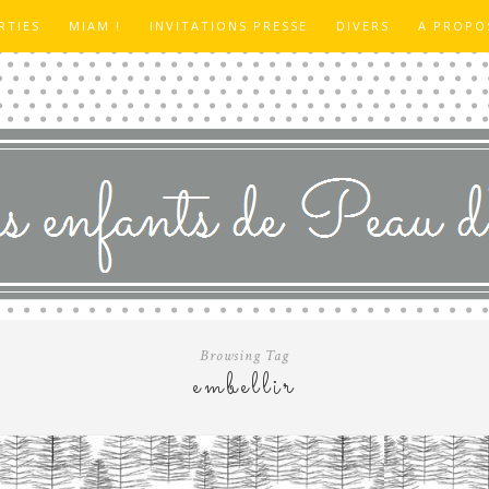
RTIES
MIAM !
INVITATIONS PRESSE
DIVERS
A PROPO
Browsing Tag
embellir