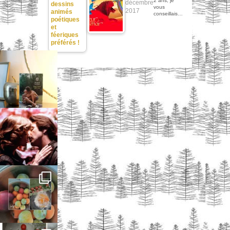
2 ans, je
décembre
dessins
vous
2017
animés
conseillais…
poétiques
et
féeriques
préférés !