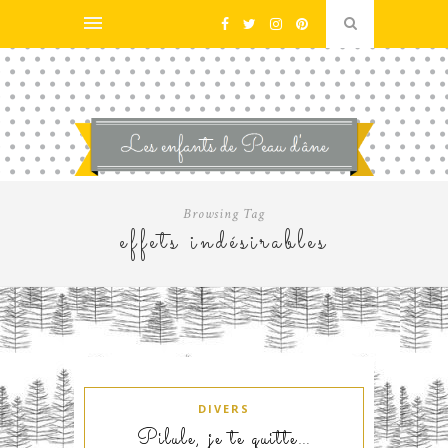
Browsing Tag
effets indésirables
DIVERS
Pilule, je te quitte…