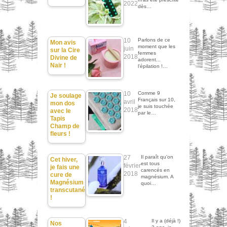
2022
dès…
10
Parlons de ce
Mon avis
moment que les
juin
sur la Cire
femmes
2018
Divine de
adorent...
Nair !
l'épilation !…
10
Comme 9
Je soulage
Français sur 10,
avril
mon dos
je suis touchée
2018
avec le
par le…
Tapis
Champ de
fleurs !
27
Il paraît qu'on
Cet hiver,
est tous
février
je fais une
carencés en
2018
cure de
magnésium. A
Magnésium
quoi…
transcutané
!
4
Il y a (déjà !)
Nos