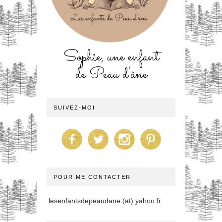
Sophie, une enfant
de Peau d'âne
SUIVEZ-MOI
POUR ME CONTACTER
lesenfantsdepeaudane (at) yahoo.fr