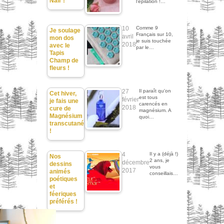
Nair !
l'épilation !…
10
Comme 9
Je soulage
Français sur 10,
avril
mon dos
je suis touchée
2018
avec le
par le…
Tapis
Champ de
fleurs !
27
Il paraît qu'on
Cet hiver,
est tous
février
je fais une
carencés en
2018
cure de
magnésium. A
Magnésium
quoi…
transcutané
!
4
Il y a (déjà !)
Nos
2 ans, je
décembre
dessins
vous
2017
animés
conseillais…
poétiques
et
féeriques
préférés !