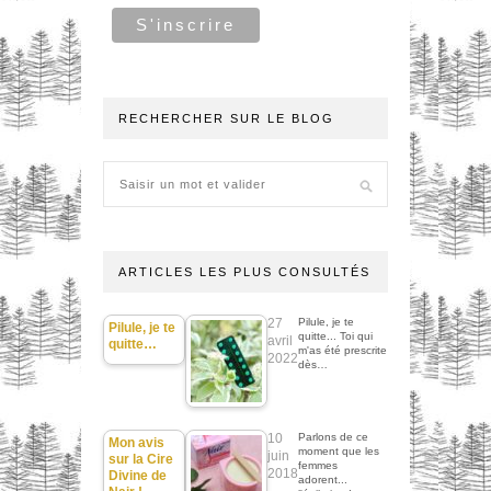
RECHERCHER SUR LE BLOG
ARTICLES LES PLUS CONSULTÉS
27
Pilule, je te
Pilule, je te
quitte... Toi qui
avril
quitte…
m'as été prescrite
2022
dès…
10
Parlons de ce
Mon avis
moment que les
juin
sur la Cire
femmes
2018
Divine de
adorent...