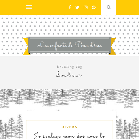
Browsing Tag
douleur
DIVERS
Je soulage mon dos avec le