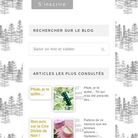
RECHERCHER SUR LE BLOG
ARTICLES LES PLUS CONSULTÉS
27
Pilule, je te
Pilule, je te
quitte... Toi qui
avril
quitte…
m'as été prescrite
2022
dès…
10
Parlons de ce
Mon avis
moment que les
juin
sur la Cire
femmes
2018
Divine de
adorent...
Nair !
l'épilation !…