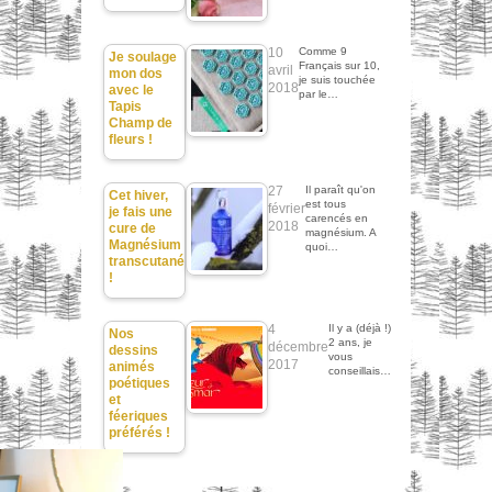
10
Comme 9
Je soulage
Français sur 10,
avril
mon dos
je suis touchée
2018
avec le
par le…
Tapis
Champ de
fleurs !
27
Il paraît qu'on
Cet hiver,
est tous
février
je fais une
carencés en
2018
cure de
magnésium. A
Magnésium
quoi…
transcutané
!
4
Il y a (déjà !)
Nos
2 ans, je
décembre
dessins
vous
2017
animés
conseillais…
poétiques
et
féeriques
préférés !