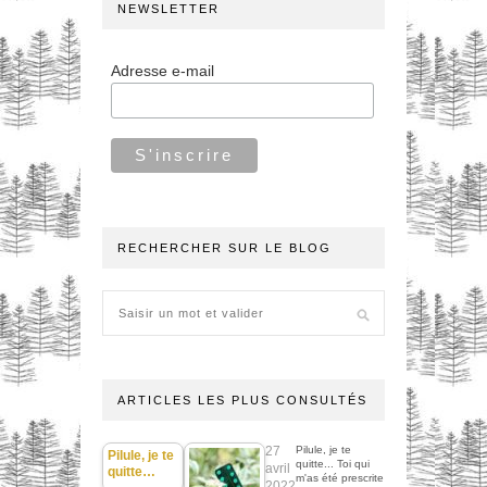
NEWSLETTER
Adresse e-mail
RECHERCHER SUR LE BLOG
ARTICLES LES PLUS CONSULTÉS
27
Pilule, je te
Pilule, je te
quitte... Toi qui
avril
quitte…
m'as été prescrite
2022