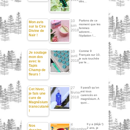
dès…
10
Parlons de ce
Mon avis
moment que les
juin
sur la Cire
femmes
2018
Divine de
adorent...
Nair !
l'épilation !…
10
Comme 9
Je soulage
Français sur 10,
avril
mon dos
je suis touchée
2018
avec le
par le…
Tapis
Champ de
fleurs !
27
Il paraît qu'on
Cet hiver,
est tous
février
je fais une
carencés en
2018
cure de
magnésium. A
Magnésium
quoi…
transcutané
!
4
Il y a (déjà !)
Nos
2 ans, je
décembre
dessins