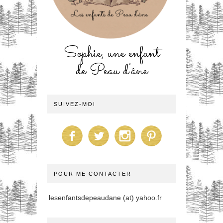
Sophie, une enfant
de Peau d'âne
SUIVEZ-MOI
POUR ME CONTACTER
lesenfantsdepeaudane (at) yahoo.fr