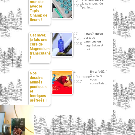
avril
mon dos
je suis touchée
2018
avec le
par le…
Tapis
Champ de
fleurs !
27
Il paraît qu'on
Cet hiver,
est tous
février
je fais une
carencés en
2018
cure de
magnésium. A
Magnésium
quoi…
transcutané
!
4
Il y a (déjà !)
Nos
2 ans, je
décembre
dessins
vous
2017
animés
conseillais…
poétiques
et
féeriques
préférés !