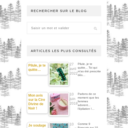
RECHERCHER SUR LE BLOG
ARTICLES LES PLUS CONSULTÉS
27
Pilule, je te
Pilule, je te
quitte... Toi qui
avril
quitte…
m'as été prescrite
2022
dès…
10
Parlons de ce
Mon avis
moment que les
juin
sur la Cire
femmes
2018
Divine de
adorent...
Nair !
l'épilation !…
10
Comme 9
Je soulage
Français sur 10,