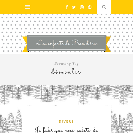
Browsing Tag
démouler
DIVERS
Je fabrique mes galets de