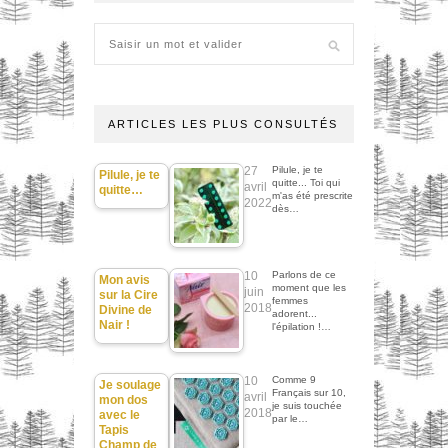
ARTICLES LES PLUS CONSULTÉS
27
Pilule, je te
Pilule, je te
quitte... Toi qui
avril
quitte…
m'as été prescrite
2022
dès…
10
Parlons de ce
Mon avis
moment que les
juin
sur la Cire
femmes
2018
Divine de
adorent...
Nair !
l'épilation !…
10
Comme 9
Je soulage
Français sur 10,
avril
mon dos
je suis touchée
2018
avec le
par le…
Tapis
Champ de