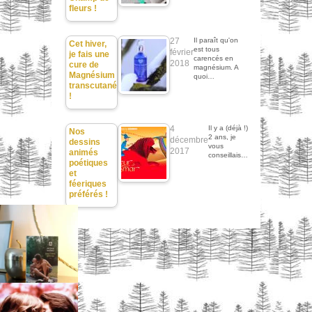
fleurs !
27
Il paraît qu'on
Cet hiver,
est tous
février
je fais une
carencés en
2018
cure de
magnésium. A
Magnésium
quoi…
transcutané
!
4
Il y a (déjà !)
Nos
2 ans, je
décembre
dessins
vous
2017
animés
conseillais…
poétiques
et
féeriques
préférés !