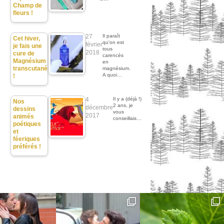
Champ de
fleurs !
27
Il paraît
Cet hiver,
qu'on est
février
je fais une
tous
2018
cure de
carencés
Magnésium
en
transcutané
magnésium.
A quoi…
!
4
Il y a (déjà !)
Nos
2 ans, je
décembre
dessins
vous
2017
animés
conseillais…
poétiques
et
féeriques
préférés !