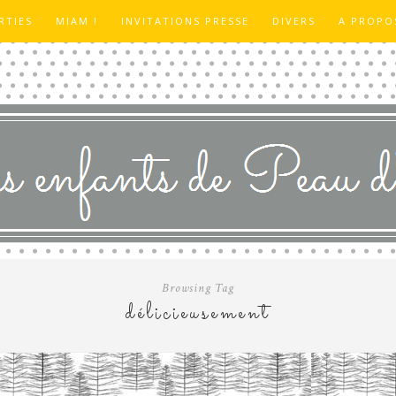
RTIES
MIAM !
INVITATIONS PRESSE
DIVERS
A PROPO
Browsing Tag
délicieusement