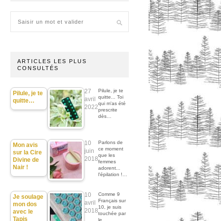
ARTICLES LES PLUS
CONSULTÉS
27
Pilule, je te
Pilule, je te
quitte... Toi
avril
quitte…
qui m'as été
2022
prescrite
dès…
10
Parlons de
Mon avis
ce moment
juin
sur la Cire
que les
2018
Divine de
femmes
Nair !
adorent...
l'épilation !…
10
Comme 9
Je soulage
Français sur
avril
mon dos
10, je suis
2018
avec le
touchée par
Tapis
le…