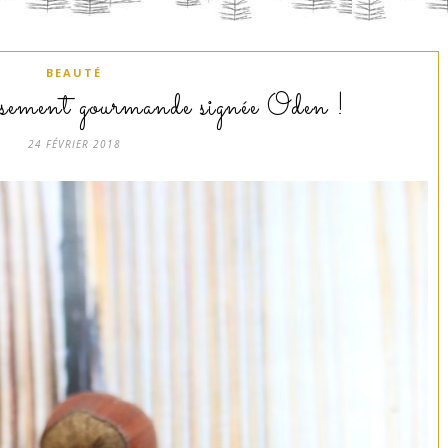
BEAUTÉ
usement gourmande signée Oden !
24 FÉVRIER 2018